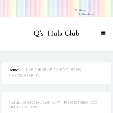
F5BD0E59-6BD6-4C3C-84EB-
Home
CA7706E43BFC
Published
03/16/2026
at
1108 × 1477
in
F5BD0E59-6BD6-4C3C-
84EB-CA7706E43BFC