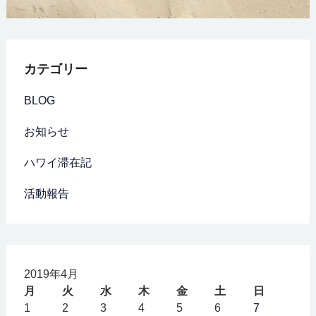
カテゴリー
BLOG
お知らせ
ハワイ滞在記
活動報告
2019年4月
月
火
水
木
金
土
日
1
2
3
4
5
6
7