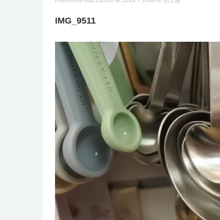
Published
08/21/2018
at
1616 × 1080
in
お土産
IMG_9511