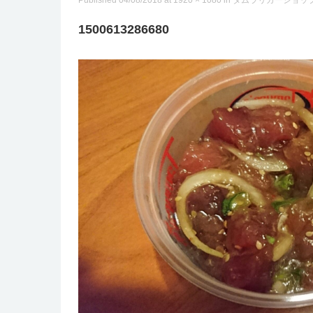
Published
04/08/2018
at
1920 × 1080
in
タムラリカーショッ
1500613286680