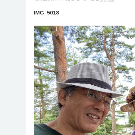
Published
08/20/2024
at
1477 × 1108
in
活動報告
IMG_5018