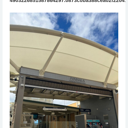
4903226851587864297.0873c0ba388cea02f22041