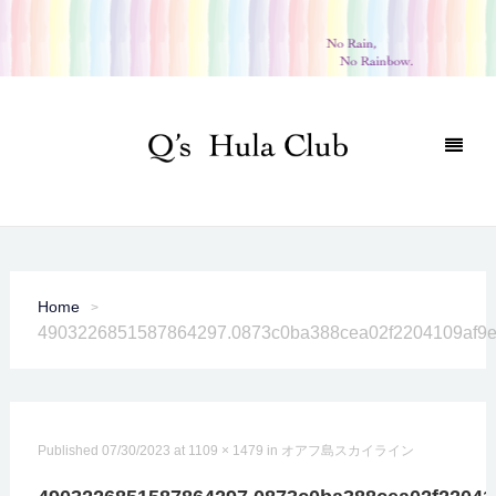
Home
4903226851587864297.0873c0ba388cea02f2204109af9
Published
07/30/2023
at
1109 × 1479
in
オアフ島スカイライン