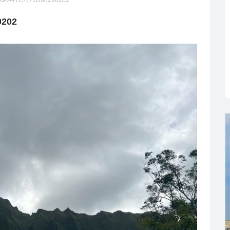
89-A47C-171D68290202
0202