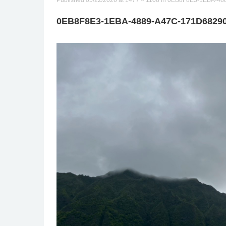
Published
05/22/2026
at
1477 × 1108
in
0EB8F8E3-1EBA-48
0EB8F8E3-1EBA-4889-A47C-171D6829