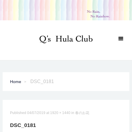
DSC_0181
Home
Published
04/07/2019
at
1920 × 1440
in
春のお花
DSC_0181