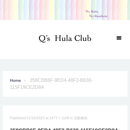
358CBB6F-9ED4-48F2-B630-
Home
115F19CE2D8A
Published
01/16/2025
at
1477 × 1108
in
活動報告